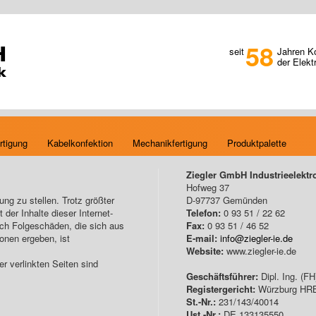
58
H
seit
Jahren K
der Elekt
k
rtigung
Kabelkonfektion
Mechanikfertigung
Produktpalette
Ziegler GmbH Industrieelektr
Hofweg 37
ng zu stellen. Trotz größter
D-97737 Gemünden
 der Inhalte dieser Internet-
Telefon:
0 93 51 / 22 62
ich Folgeschäden, die sich aus
Fax:
0 93 51 / 46 52
onen ergeben, ist
E-mail:
info@ziegler-ie.de
Website:
www.ziegler-ie.de
er verlinkten Seiten sind
Geschäftsführer:
Dipl. Ing. (FH
Registergericht:
Würzburg HR
St.-Nr.:
231/143/40014
Ust.-Nr.:
DE 133135550