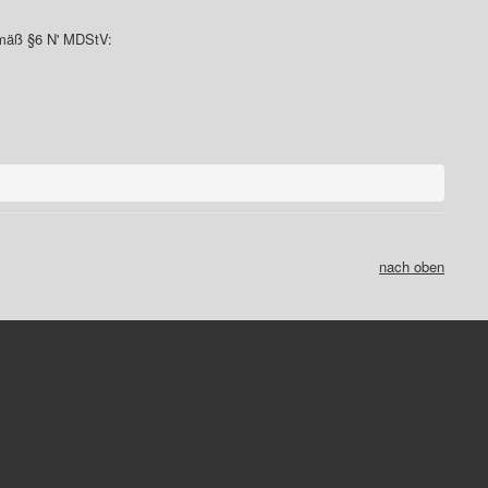
gemäß §6 N' MDStV:
nach oben