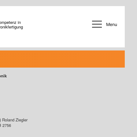
ompetenz in
Menu
ronikfertigung
onik
) Roland Ziegler
B 2756